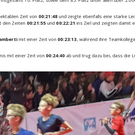
m insgesamt 10. Platz, sowie dem 85. Platz unter allen über 2.00
pektablen Zeit von
00:21:48
und zeigte ebenfalls eine starke L
t den Zeiten
00:21:55
und
00:22:21
ins Ziel und zeigten damit e
Lamberti
mit einer Zeit von
00:23:13
, während ihre Teamkolleg
is mit einer Zeit von
00:24:40
ab und trug dazu bei, dass die L