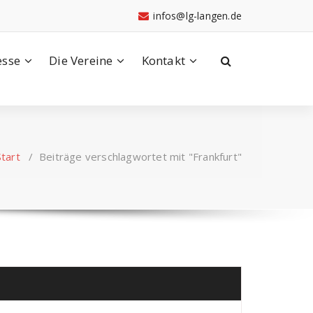
infos@lg-langen.de
esse
Die Vereine
Kontakt
Start
/
Beiträge verschlagwortet mit "Frankfurt"