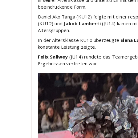
in seiner Altersklasse und unterstrich mit de
beeindruckende Form.
Daniel Ako Tanga (KU12) folgte mit einer res
(KU12) und
Jakob Lamberti
(JU14) kamen mi
Altersgruppen.
In der Altersklasse KU10 überzeugte
Elena 
konstante Leistung zeigte.
Felix Sallwey
(JU14) rundete das Teamergebn
Ergebnissen vertreten war.