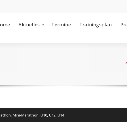
ome
Aktuelles
Termine
Trainingsplan
Pr
athon
,
Mini-Marathon
,
U10
,
U12
,
U14