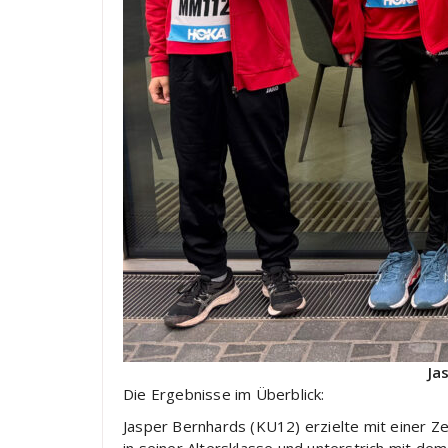
Ja
Die Ergebnisse im Überblick:
Jasper Bernhards (KU12) erzielte mit einer Z