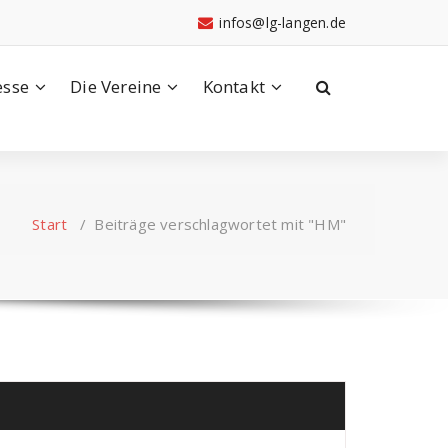
infos@lg-langen.de
esse
Die Vereine
Kontakt
Start
/
Beiträge verschlagwortet mit "HM"